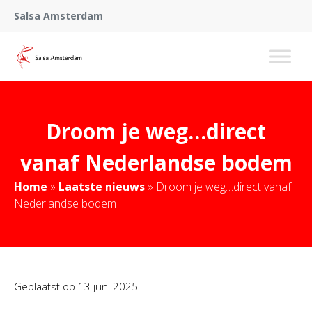
Salsa Amsterdam
Droom je weg…direct
vanaf Nederlandse bodem
Home
»
Laatste nieuws
»
Droom je weg…direct vanaf
Nederlandse bodem
Geplaatst op
13 juni 2025